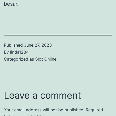
besar.
Published
June 27, 2023
By
linda1234
Categorized as
Slot Online
Leave a comment
Your email address will not be published.
Required