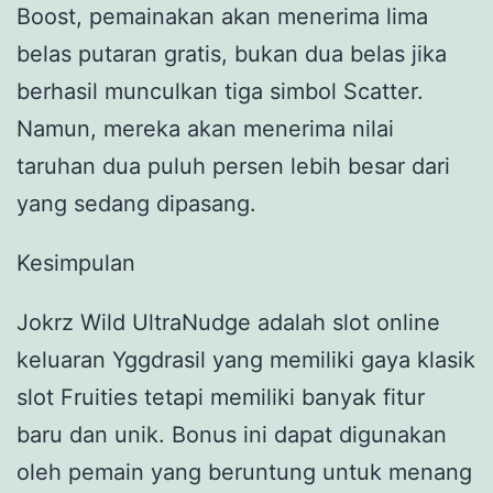
Boost, pemainakan akan menerima lima
belas putaran gratis, bukan dua belas jika
berhasil munculkan tiga simbol Scatter.
Namun, mereka akan menerima nilai
taruhan dua puluh persen lebih besar dari
yang sedang dipasang.
Kesimpulan
Jokrz Wild UltraNudge adalah slot online
keluaran Yggdrasil yang memiliki gaya klasik
slot Fruities tetapi memiliki banyak fitur
baru dan unik. Bonus ini dapat digunakan
oleh pemain yang beruntung untuk menang