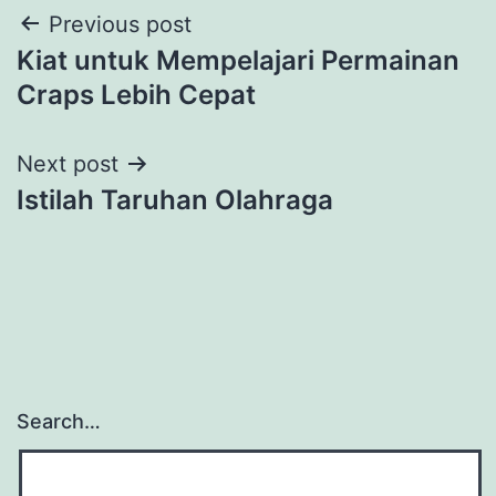
Post
Previous post
Kiat untuk Mempelajari Permainan
navigation
Craps Lebih Cepat
Next post
Istilah Taruhan Olahraga
Search…