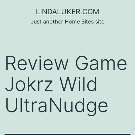
Skip
LINDALUKER.COM
to
Just another Home Sites site
content
Review Game
Jokrz Wild
UltraNudge