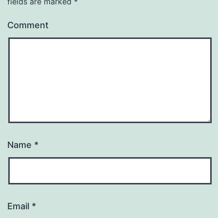
fields are marked
*
Comment
Name
*
Email
*