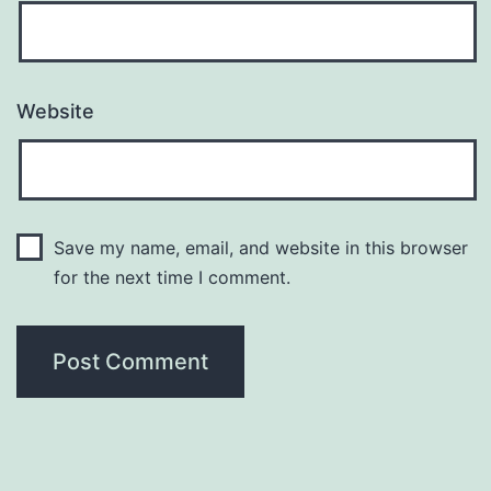
Website
Save my name, email, and website in this browser
for the next time I comment.