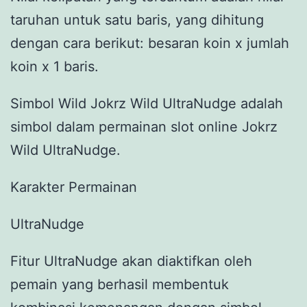
taruhan untuk satu baris, yang dihitung
dengan cara berikut: besaran koin x jumlah
koin x 1 baris.
Simbol Wild Jokrz Wild UltraNudge adalah
simbol dalam permainan slot online Jokrz
Wild UltraNudge.
Karakter Permainan
UltraNudge
Fitur UltraNudge akan diaktifkan oleh
pemain yang berhasil membentuk