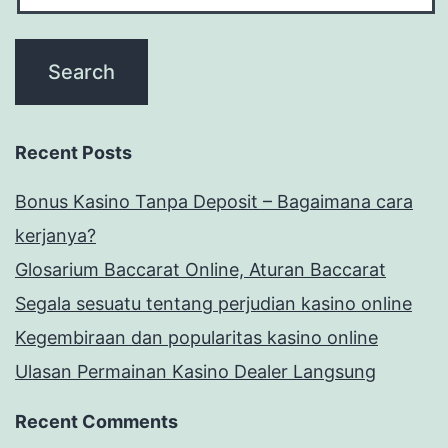
Recent Posts
Bonus Kasino Tanpa Deposit – Bagaimana cara
kerjanya?
Glosarium Baccarat Online, Aturan Baccarat
Segala sesuatu tentang perjudian kasino online
Kegembiraan dan popularitas kasino online
Ulasan Permainan Kasino Dealer Langsung
Recent Comments