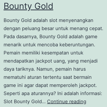
Bounty Gold
Bounty Gold adalah slot menyenangkan
dengan peluang besar untuk menang cepat.
Pada dasarnya, Bounty Gold adalah game
menarik untuk mencoba keberuntungan.
Pemain memiliki kesempatan untuk
mendapatkan jackpot uang, yang menjadi
daya tariknya. Namun, pemain harus
mematuhi aturan tertentu saat bermain
game ini agar dapat memperoleh jackpot.
Seperti apa aturannya? Ini adalah informasi:
Tips
Slot Bounty Gold…
Continue reading