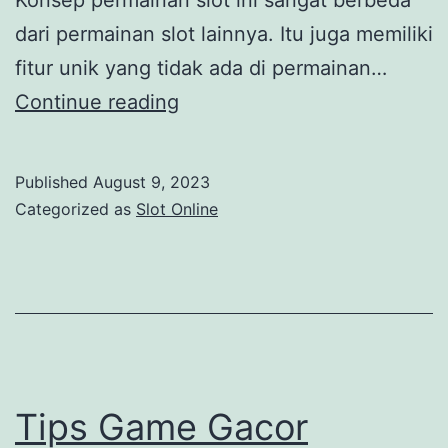
Konsep permainan slot ini sangat berbeda
dari permainan slot lainnya. Itu juga memiliki
fitur unik yang tidak ada di permainan…
Crystal
Continue reading
Cavern
Megaways
Published
August 9, 2023
adalah
Categorized as
Slot Online
Game
Slot
yang
Gacor!
Tips Game Gacor