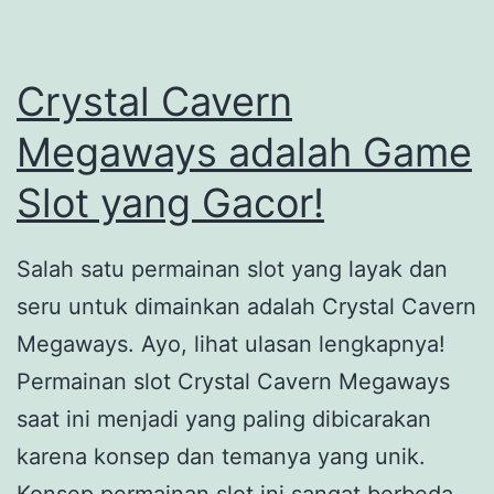
Gold
Megaways
Crystal Cavern
Megaways adalah Game
Slot yang Gacor!
Salah satu permainan slot yang layak dan
seru untuk dimainkan adalah Crystal Cavern
Megaways. Ayo, lihat ulasan lengkapnya!
Permainan slot Crystal Cavern Megaways
saat ini menjadi yang paling dibicarakan
karena konsep dan temanya yang unik.