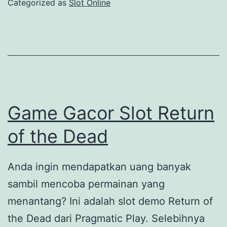
Categorized as
Slot Online
sebagai
Promosi
Terbaik
Game Gacor Slot Return
of the Dead
Anda ingin mendapatkan uang banyak
sambil mencoba permainan yang
menantang? Ini adalah slot demo Return of
the Dead dari Pragmatic Play. Selebihnya