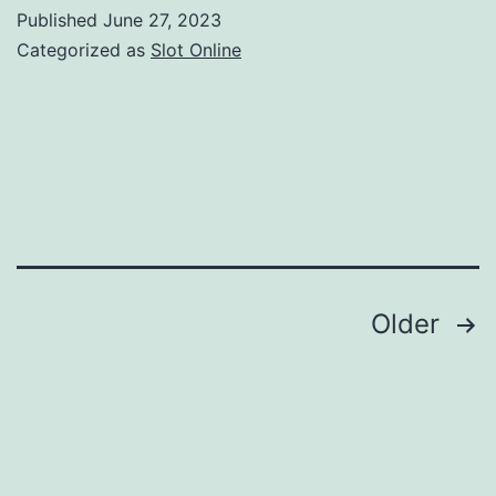
Jokrz
Published
June 27, 2023
Wild
Categorized as
Slot Online
UltraNudge
Posts
Older
navigation