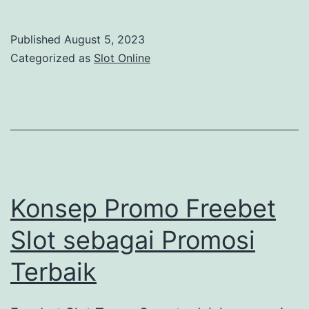
Game
Gacor
Published
August 5, 2023
Bounty
Categorized as
Slot Online
Gold
Konsep Promo Freebet
Slot sebagai Promosi
Terbaik