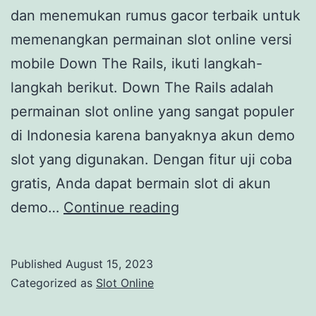
dan menemukan rumus gacor terbaik untuk
memenangkan permainan slot online versi
mobile Down The Rails, ikuti langkah-
langkah berikut. Down The Rails adalah
permainan slot online yang sangat populer
di Indonesia karena banyaknya akun demo
slot yang digunakan. Dengan fitur uji coba
gratis, Anda dapat bermain slot di akun
Rumus
demo…
Continue reading
Gacor
Game
Published
August 15, 2023
Down
Categorized as
Slot Online
The