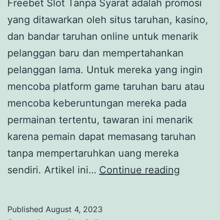
Freebet Slot Tanpa Syarat adalah promosi
yang ditawarkan oleh situs taruhan, kasino,
dan bandar taruhan online untuk menarik
pelanggan baru dan mempertahankan
pelanggan lama. Untuk mereka yang ingin
mencoba platform game taruhan baru atau
mencoba keberuntungan mereka pada
permainan tertentu, tawaran ini menarik
karena pemain dapat memasang taruhan
tanpa mempertaruhkan uang mereka
Konsep
sendiri. Artikel ini…
Continue reading
Promo
Freebet
Published
August 4, 2023
Slot