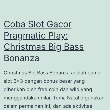
Coba Slot Gacor
Pragmatic Play:
Christmas Big Bass
Bonanza
Christmas Big Bass Bonanza adalah game
slot 3×3 dengan bonus besar yang
diberikan oleh free spin dan wild yang
menggandakan nilai. Tema Natal digunakan
dalam permainan ini, dan ada aktivitas