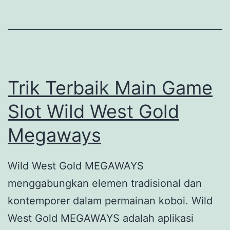
Rails
Trik Terbaik Main Game
Slot Wild West Gold
Megaways
Wild West Gold MEGAWAYS
menggabungkan elemen tradisional dan
kontemporer dalam permainan koboi. Wild
West Gold MEGAWAYS adalah aplikasi